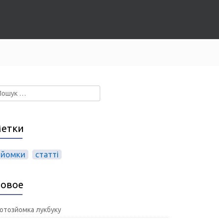
ошук:
етки
зйомки
статті
овое
отозйомка лукбуку