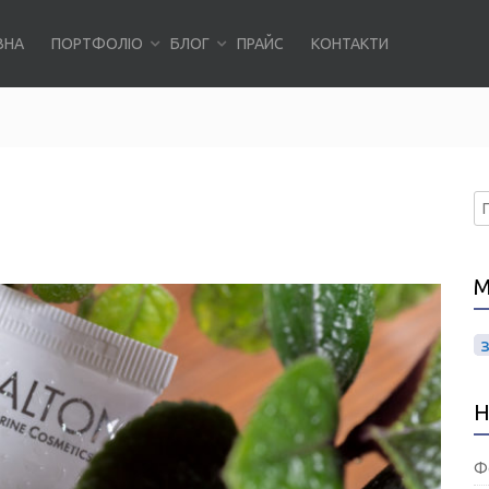
ВНА
ПОРТФОЛІО
БЛОГ
ПРАЙС
КОНТАКТИ
П
М
Н
Ф