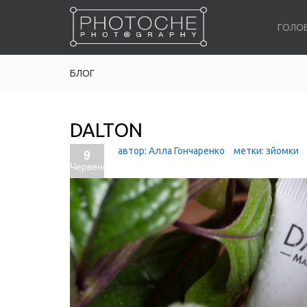
ГОЛО
БЛОГ
DALTON
автор:
Алла Гончаренко
метки:
зйомки
9
Червень