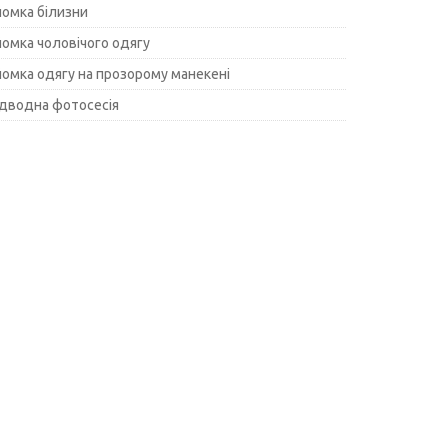
йомка білизни
йомка чоловічого одягу
йомка одягу на прозорому манекені
ідводна фотосесія