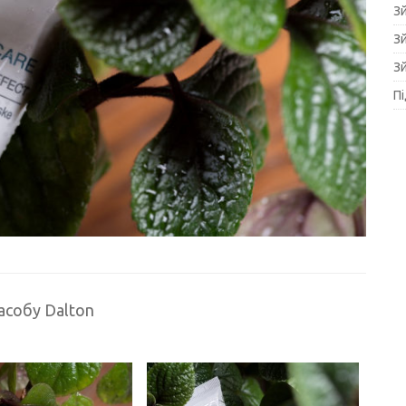
З
З
З
П
собу Dalton